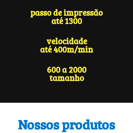
passo de impressão
até 1300
velocidade
até 400m/min
600 a 2000
tamanho
Nossos produtos