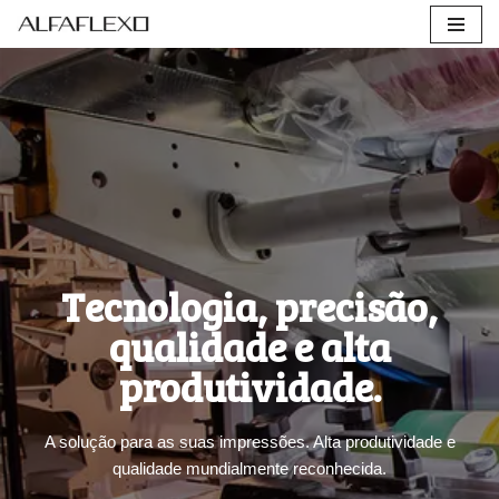
Pular
para
o
conteúdo
Tecnologia, precisão,
qualidade e alta
produtividade.
A solução para as suas impressões. Alta produtividade e
qualidade mundialmente reconhecida.